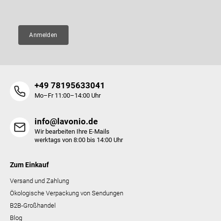
E-Mail
e
e
n
t
e
Anmelden
d
e
r
L
i
+49 78195633041
s
t
Mo–Fr 11:00–14:00 Uhr
e
info@lavonio.de
Wir bearbeiten Ihre E-Mails
werktags von 8:00 bis 14:00 Uhr
Zum Einkauf
Versand und Zahlung
Ökologische Verpackung von Sendungen
B2B-Großhandel
Blog