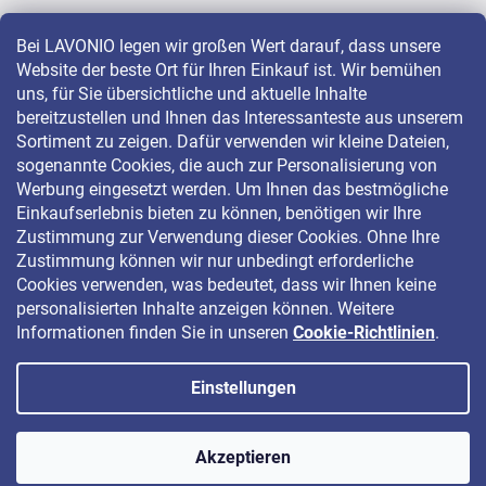
Bei LAVONIO legen wir großen Wert darauf, dass unsere
Website der beste Ort für Ihren Einkauf ist. Wir bemühen
LAVONIO in der Welt
uns, für Sie übersichtliche und aktuelle Inhalte
bereitzustellen und Ihnen das Interessanteste aus unserem
Sortiment zu zeigen. Dafür verwenden wir kleine Dateien,
sogenannte Cookies, die auch zur Personalisierung von
Werbung eingesetzt werden. Um Ihnen das bestmögliche
Einkaufserlebnis bieten zu können, benötigen wir Ihre
Für Aktionen, Gewinnspiele und Rabatte folgen Sie uns auf:
Zustimmung zur Verwendung dieser Cookies. Ohne Ihre
Zustimmung können wir nur unbedingt erforderliche
Cookies verwenden, was bedeutet, dass wir Ihnen keine
personalisierten Inhalte anzeigen können. Weitere
Informationen finden Sie in unseren
Cookie-Richtlinien
.
Einstellungen
Copyright 2026
LAVONIO.de
. Alle Rechte vorbehalten.
Akzeptieren