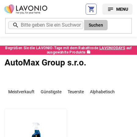
Zum
Inhalt
springen
Suchen
Begrüßen Sie die LAVONIO-Tage mit dem Rabattcode
LAVONIODAYS
auf
ausgewählte Produkte 🛍️
AutoMax Group s.r.o.
P
r
Meistverkauft
Günstigste
Teuerste
Alphabetisch
o
d
L
u
i
k
s
t
t
s