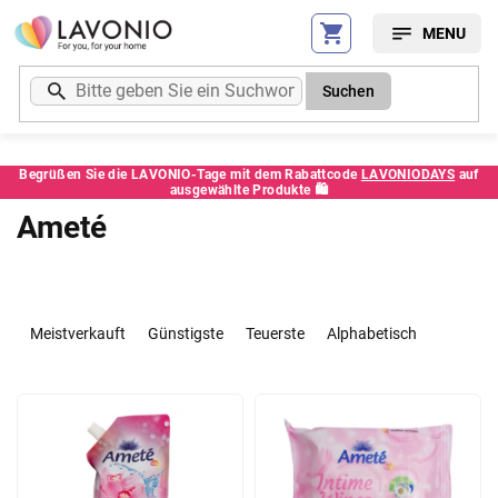
Zum
Inhalt
springen
Suchen
Begrüßen Sie die LAVONIO-Tage mit dem Rabattcode
LAVONIODAYS
auf
ausgewählte Produkte 🛍️
Ameté
P
r
Meistverkauft
Günstigste
Teuerste
Alphabetisch
o
d
L
u
i
k
s
t
t
s