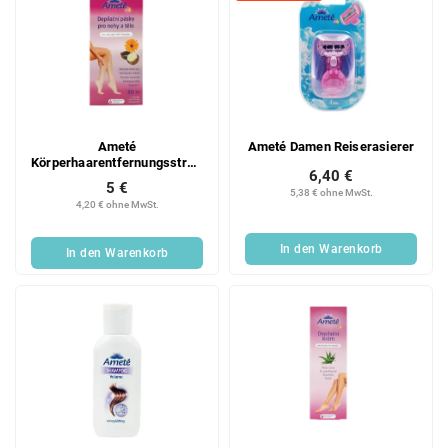
Ameté
Ameté Damen Reiserasierer
Körperhaarentfernungsstreifen
6,40 €
20 Stück
5 €
5,38 € ohne MwSt.
4,20 € ohne MwSt.
In den Warenkorb
In den Warenkorb