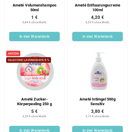
Ameté Volumenshampoo
Ameté Enthaarungscreme
50ml
100ml
1 €
4,20 €
0,84 € ohne MwSt.
3,53 € ohne MwSt.
In den Warenkorb
In den Warenkorb
AKTION
SALECODE:LAVONIODAYS:5:%
Ameté Zucker-
Ameté Intimgel 500g
Körperpeeling 250 g
Sensitiv
5 €
3,80 €
4,20 € ohne MwSt.
3,19 € ohne MwSt.
In den Warenkorb
In den Warenkorb