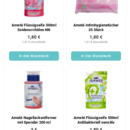
e
o
d
r
e
t
r
i
Ameté Flüssigseife 500ml
Ameté Intimhygienetücher
P
e
Seidenorchidee NN
25 Stück
r
r
1,80 €
1,80 €
o
u
1,51 € ohne MwSt.
1,51 € ohne MwSt.
d
n
u
g
In den Warenkorb
In den Warenkorb
k
t
e
Ameté Nagellackentferner
Ameté Flüssigseife 500ml
mit Spender 200 ml
Antibakteriell sensitiv
3 €
1,80 €