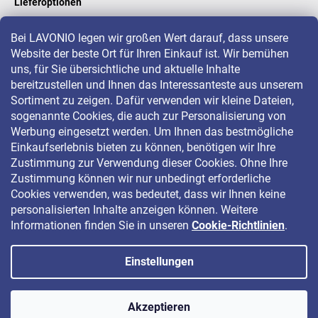
Lieferoptionen
Bei LAVONIO legen wir großen Wert darauf, dass unsere
Website der beste Ort für Ihren Einkauf ist. Wir bemühen
LAVONIO in der Welt
uns, für Sie übersichtliche und aktuelle Inhalte
bereitzustellen und Ihnen das Interessanteste aus unserem
Sortiment zu zeigen. Dafür verwenden wir kleine Dateien,
sogenannte Cookies, die auch zur Personalisierung von
Werbung eingesetzt werden. Um Ihnen das bestmögliche
Einkaufserlebnis bieten zu können, benötigen wir Ihre
Für Aktionen, Gewinnspiele und Rabatte folgen Sie uns auf:
Zustimmung zur Verwendung dieser Cookies. Ohne Ihre
Zustimmung können wir nur unbedingt erforderliche
Cookies verwenden, was bedeutet, dass wir Ihnen keine
personalisierten Inhalte anzeigen können. Weitere
Informationen finden Sie in unseren
Cookie-Richtlinien
.
Einstellungen
Copyright 2026
LAVONIO.de
. Alle Rechte vorbehalten.
Akzeptieren