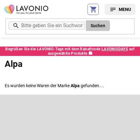
Zum
Inhalt
springen
Suchen
Begrüßen Sie die LAVONIO-Tage mit dem Rabattcode
LAVONIODAYS
auf
ausgewählte Produkte 🛍️
Alpa
Es wurden keine Waren der Marke
Alpa
gefunden....
F
u
ß
Newsletter abonnieren
z
e
Legen Sie Ihre E-Mail ein und wir werden Ihnen Informationen über
neue Produkte in unserem E-Shop zusenden.
i
l