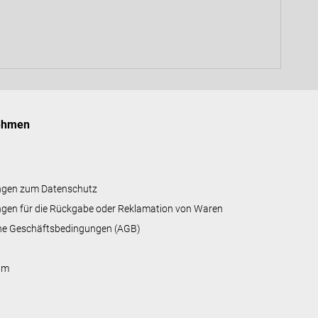
i
s
t
e
ehmen
ngen zum Datenschutz
gen für die Rückgabe oder Reklamation von Waren
ne Geschäftsbedingungen (AGB)
um