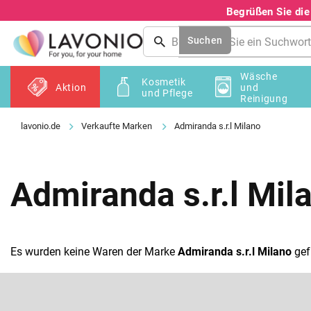
Zum
Begrüßen Sie di
Inhalt
springen
Suchen
Wäsche
Kosmetik
Aktion
und
und Pflege
Reinigung
Verkaufte Marken
Admiranda s.r.l Milano
Admiranda s.r.l Mil
Es wurden keine Waren der Marke
Admiranda s.r.l Milano
gef
F
u
ß