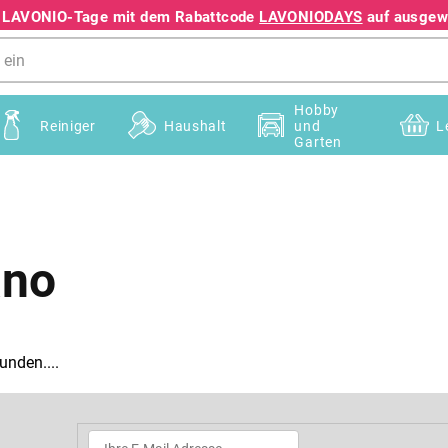
e LAVONIO-Tage mit dem Rabattcode
LAVONIODAYS
auf ausgewä
+49 78195633041
Hobby
Reiniger
Haushalt
und
L
Garten
ano
unden....