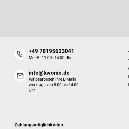
z
Newsletter abonnieren
e
i
l
e
+49 78195633041
Mo–Fr 11:00–14:00 Uhr
info@lavonio.de
Wir bearbeiten Ihre E-Mails
werktags von 8:00 bis 14:00
Uhr
Zahlungsmöglichkeiten