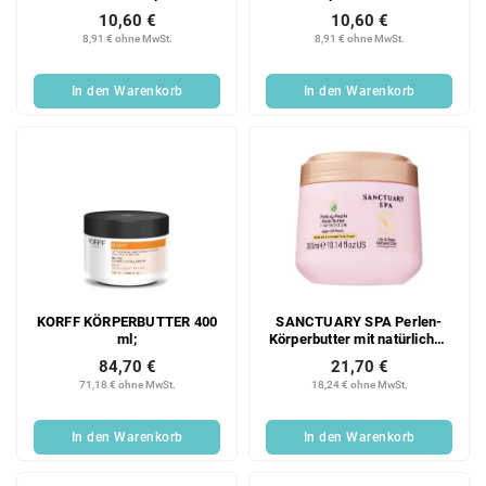
mit Ginkgo-biloba-Extrakt,
Granatapfelextrakt, 200 ml
10,60 €
10,60 €
200 ml
8,91 € ohne MwSt.
8,91 € ohne MwSt.
In den Warenkorb
In den Warenkorb
KORFF KÖRPERBUTTER 400
SANCTUARY SPA Perlen-
ml;
Körperbutter mit natürlichen
Ölen Lily & Rose, 300 ml
84,70 €
21,70 €
71,18 € ohne MwSt.
18,24 € ohne MwSt.
In den Warenkorb
In den Warenkorb