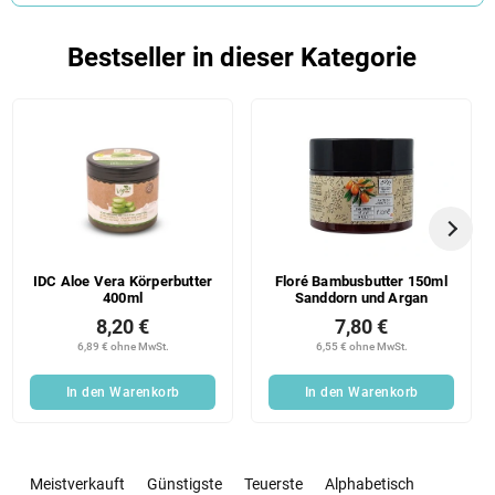
Bestseller in dieser Kategorie
IDC Aloe Vera Körperbutter
Floré Bambusbutter 150ml
400ml
Sanddorn und Argan
8,20 €
7,80 €
6,89 € ohne MwSt.
6,55 € ohne MwSt.
In den Warenkorb
In den Warenkorb
P
r
Meistverkauft
Günstigste
Teuerste
Alphabetisch