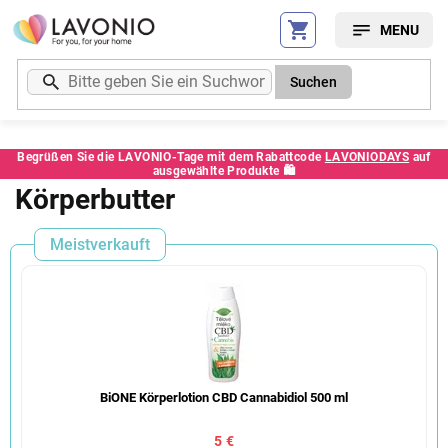
Zum
Inhalt
springen
Suchen
Begrüßen Sie die LAVONIO-Tage mit dem Rabattcode
LAVONIODAYS
auf
ausgewählte Produkte 🛍️
Körperbutter
Meistverkauft
BiONE Körperlotion CBD Cannabidiol 500 ml
5 €