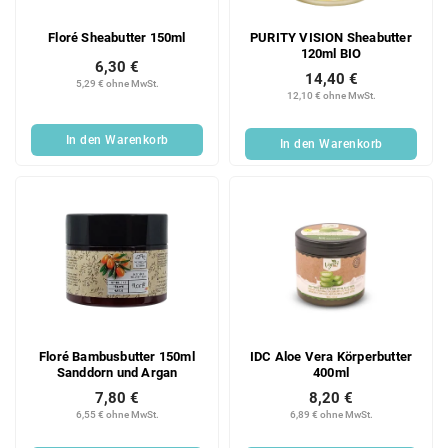
Floré Sheabutter 150ml
PURITY VISION Sheabutter
120ml BIO
6,30 €
14,40 €
5,29 € ohne MwSt.
12,10 € ohne MwSt.
In den Warenkorb
In den Warenkorb
Floré Bambusbutter 150ml
IDC Aloe Vera Körperbutter
Sanddorn und Argan
400ml
7,80 €
8,20 €
6,55 € ohne MwSt.
6,89 € ohne MwSt.