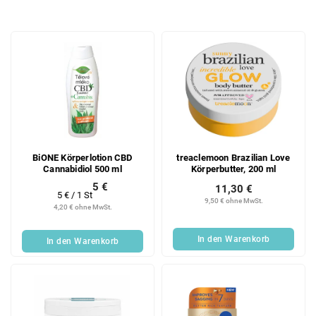
o
d
L
u
i
k
s
t
t
s
e
o
d
r
e
t
r
i
BiONE Körperlotion CBD
treaclemoon Brazilian Love
P
e
Cannabidiol 500 ml
Körperbutter, 200 ml
r
r
5 €
11,30 €
o
u
Verkaufspreis:
5 € / 1 St
9,50 € ohne MwSt.
d
n
4,20 € ohne MwSt.
u
g
k
In den Warenkorb
In den Warenkorb
t
e