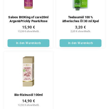
Saloos BIOKing of care20ml
Teebaumöl 100 %
Argan&Prickly Pear&Rose
ätherisches Öl 30 ml Xpel
15,90 €
3,20 €
13,36 € ohne MwSt.
2,69 € ohne MwSt.
In den Warenkorb
In den Warenkorb
Bio-Rizinusöl 100ml
14,90 €
12,52 € ohne MwSt.