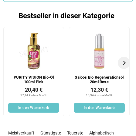
Bestseller in dieser Kategorie
PURITY VISION Bio-Öl
Saloos Bio Regenerationsöl
100ml Pink
20ml Rose
20,40 €
12,30 €
17,14 € ohne MwSt.
10,34 € ohne MwSt.
In den Warenkorb
In den Warenkorb
P
r
Meistverkauft
Günstigste
Teuerste
Alphabetisch