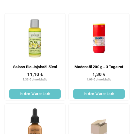
o
d
L
u
i
k
s
t
t
s
e
o
d
r
e
t
r
i
Saloos Bio Jojobaöl 50ml
Madonaöl 200 g ~3 Tage rot
P
e
r
r
11,10 €
1,30 €
9,33 € ohne MwSt.
1,09 € ohne MwSt.
o
u
d
n
u
g
In den Warenkorb
In den Warenkorb
k
t
e