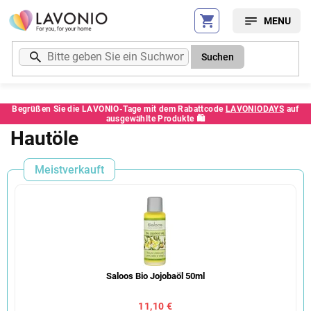
Zum
Inhalt
springen
Suchen
Begrüßen Sie die LAVONIO-Tage mit dem Rabattcode
LAVONIODAYS
auf
ausgewählte Produkte 🛍️
Hautöle
Meistverkauft
Saloos Bio Jojobaöl 50ml
11,10 €