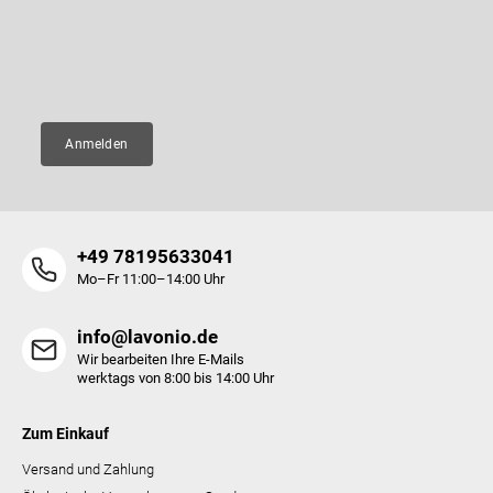
e
neue Produkte in unserem E-Shop zusenden.
i
l
E-Mail
e
Anmelden
+49 78195633041
Mo–Fr 11:00–14:00 Uhr
info@lavonio.de
Wir bearbeiten Ihre E-Mails
werktags von 8:00 bis 14:00 Uhr
Zum Einkauf
Versand und Zahlung