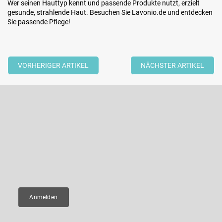
Wer seinen Hauttyp kennt und passende Produkte nutzt, erzielt
gesunde, strahlende Haut. Besuchen Sie Lavonio.de und entdecken
Sie passende Pflege!
VORHERIGER ARTIKEL
NÄCHSTER ARTIKEL
F
u
ß
Newsletter abonnieren
z
e
Legen Sie Ihre E-Mail ein und wir werden Ihnen Informationen über
neue Produkte in unserem E-Shop zusenden.
i
l
E-Mail
e
Anmelden