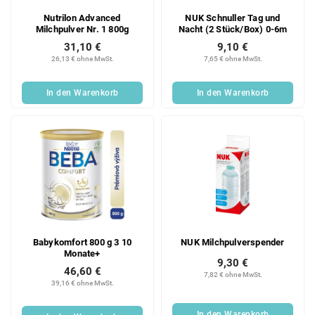
Nutrilon Advanced
NUK Schnuller Tag und
Milchpulver Nr. 1 800g
Nacht (2 Stück/Box) 0-6m
31,10 €
9,10 €
26,13 € ohne MwSt.
7,65 € ohne MwSt.
In den Warenkorb
In den Warenkorb
Babykomfort 800 g 3 10
NUK Milchpulverspender
Monate+
9,30 €
46,60 €
7,82 € ohne MwSt.
39,16 € ohne MwSt.
In den Warenkorb