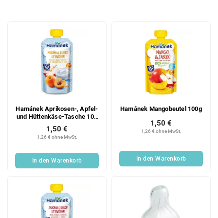
o
d
L
u
i
k
s
t
t
s
e
o
d
r
e
t
r
i
Hamánek Aprikosen-, Apfel-
Hamánek Mangobeutel 100g
P
e
und Hüttenkäse-Tasche 100
r
r
1,50 €
g
1,50 €
o
u
1,26 € ohne MwSt.
1,26 € ohne MwSt.
d
n
u
g
In den Warenkorb
In den Warenkorb
k
t
e