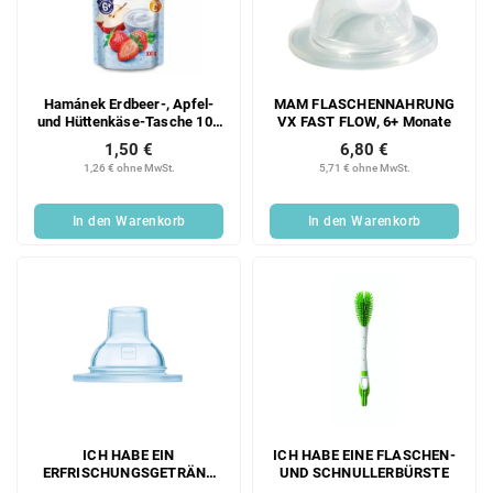
Hamánek Erdbeer-, Apfel-
MAM FLASCHENNAHRUNG
und Hüttenkäse-Tasche 100
VX FAST FLOW, 6+ Monate
g
1,50 €
6,80 €
1,26 € ohne MwSt.
5,71 € ohne MwSt.
In den Warenkorb
In den Warenkorb
ICH HABE EIN
ICH HABE EINE FLASCHEN-
ERFRISCHUNGSGETRÄNK
UND SCHNULLERBÜRSTE
FÜR ALLE FLASCHEN UND