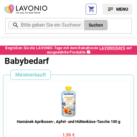
Zum
Inhalt
springen
Suchen
Begrüßen Sie die LAVONIO-Tage mit dem Rabattcode
LAVONIODAYS
auf
ausgewählte Produkte 🛍️
Babybedarf
Meistverkauft
Hamánek Aprikosen-, Apfel- und Hüttenkäse-Tasche 100 g
1,50 €