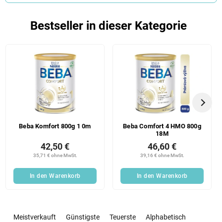
Bestseller in dieser Kategorie
Beba Komfort 800g 1 0m
Beba Comfort 4 HMO 800g
18M
42,50 €
46,60 €
35,71 € ohne MwSt.
39,16 € ohne MwSt.
In den Warenkorb
In den Warenkorb
P
r
Meistverkauft
Günstigste
Teuerste
Alphabetisch