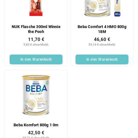
NUK Flasche 300ml Winnie
Beba Comfort 4 HMO 800g
the Pooh
18M
11,70 €
46,60 €
9,83 € ohne MwSt.
39,16 € ohne MwSt.
In den Warenkorb
In den Warenkorb
Beba Komfort 800g 1 0m
42,50 €
35,71 € ohne MwSt.